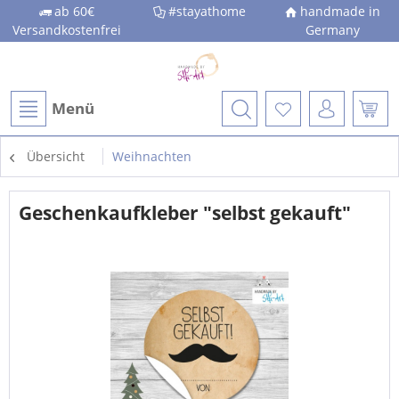
ab 60€
#stayathome
handmade in
Versandkostenfrei
Germany
Menü
Übersicht
Weihnachten
Geschenkaufkleber "selbst gekauft"