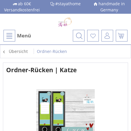
ab 60€
#stayathome
handmade in
Versandkostenfrei
Germany
Menü
Übersicht
Ordner-Rücken
Ordner-Rücken | Katze