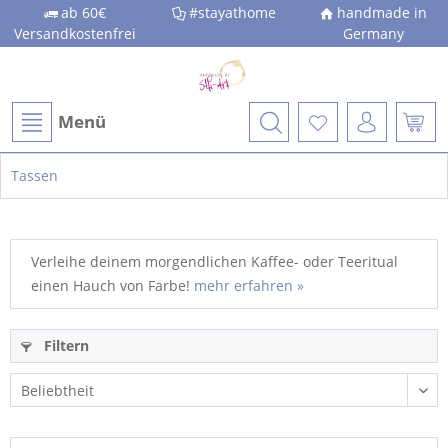
ab 60€
#stayathome
handmade in
Versandkostenfrei
Germany
Menü
Tassen
Verleihe deinem morgendlichen Kaffee- oder Teeritual
einen Hauch von Farbe!
mehr erfahren »
Filtern