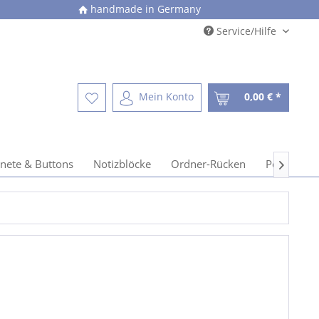
handmade in Germany
Service/Hilfe
Mein Konto
0,00 € *
nete & Buttons
Notizblöcke
Ordner-Rücken
Postkarten
