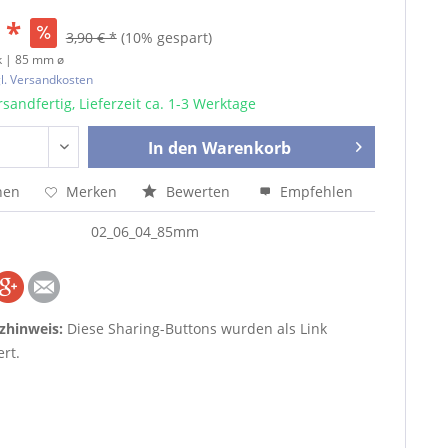
 *
3,90 € *
(10% gespart)
k | 85 mm ø
l. Versandkosten
sandfertig, Lieferzeit ca. 1-3 Werktage
In den
Warenkorb
hen
Merken
Bewerten
Empfehlen
02_06_04_85mm
zhinweis:
Diese Sharing-Buttons wurden als Link
rt.