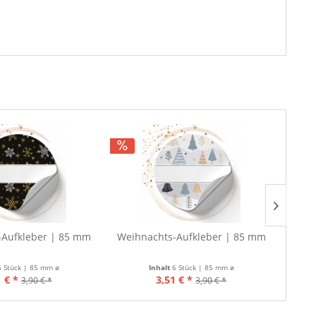
-Aufkleber | 85 mm
Weihnachts-Aufkleber | 85 mm
Weih
6 Stück | 85 mm ø
Inhalt
6 Stück | 85 mm ø
 € *
3,51 € *
3,90 € *
3,90 € *