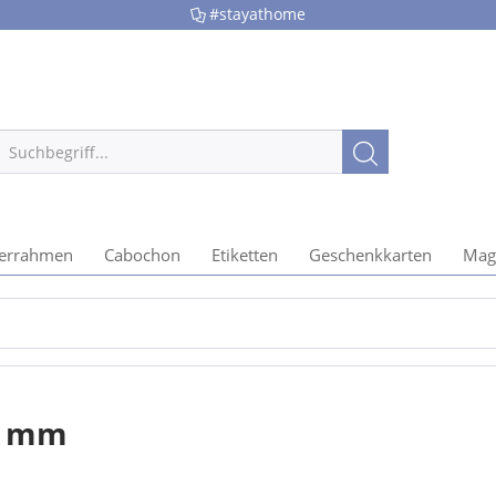
#stayathome
derrahmen
Cabochon
Etiketten
Geschenkkarten
Mag
n
5 mm