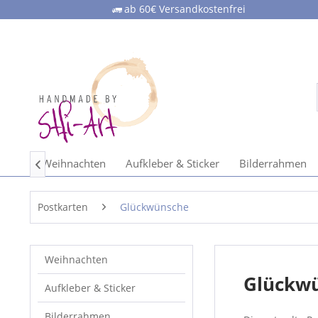
ab 60€ Versandkostenfrei
ome
Weihnachten
Aufkleber & Sticker
Bilderrahmen

Postkarten
Glückwünsche
Weihnachten
Glückw
Aufkleber & Sticker
Bilderrahmen