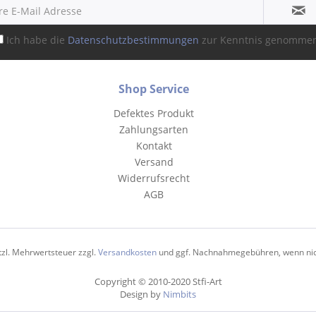
Ich habe die
Datenschutzbestimmungen
zur Kenntnis genomme
Shop Service
Defektes Produkt
Zahlungsarten
Kontakt
Versand
Widerrufsrecht
AGB
etzl. Mehrwertsteuer zzgl.
Versandkosten
und ggf. Nachnahmegebühren, wenn nic
Copyright © 2010-2020 Stfi-Art
Design by
Nimbits