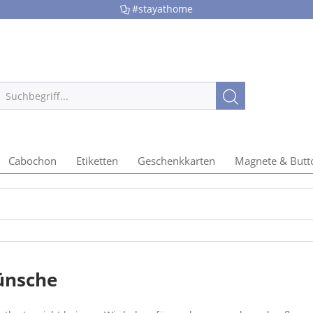
#stayathome
Cabochon
Etiketten
Geschenkkarten
Magnete & Butt
ünsche