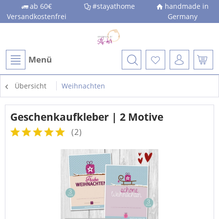
ab 60€
#stayathome
handmade in
Versandkostenfrei
Germany
Menü
Übersicht
Weihnachten
Geschenkaufkleber | 2 Motive
(
2
)