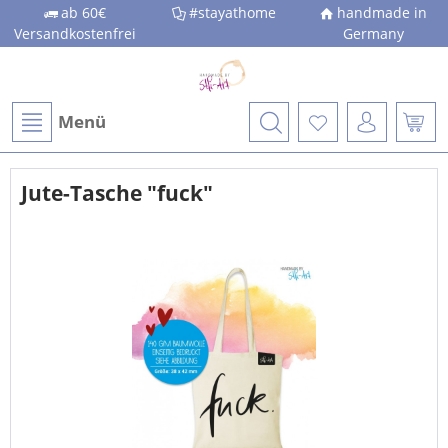
ab 60€
#stayathome
handmade in
Versandkostenfrei
Germany
Menü
Jute-Tasche "fuck"