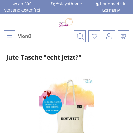
ab 60€
#stayathome
handmade in
Versandkostenfrei
Germany
Menü
Jute-Tasche "echt jetzt?"