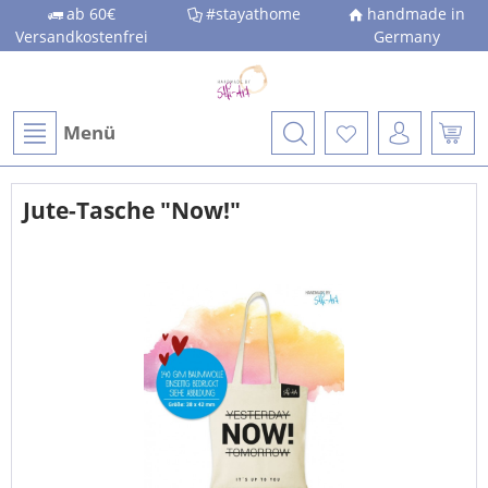
ab 60€
#stayathome
handmade in
Versandkostenfrei
Germany
Menü
Jute-Tasche "Now!"