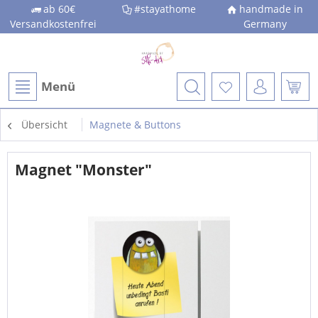
ab 60€
#stayathome
handmade in
Versandkostenfrei
Germany
Menü
Übersicht
Magnete & Buttons
Magnet "Monster"