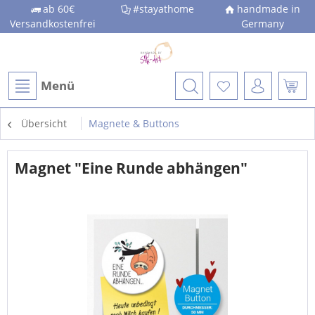
ab 60€
#stayathome
handmade in
Versandkostenfrei
Germany
Menü
Übersicht
Magnete & Buttons
Magnet "Eine Runde abhängen"