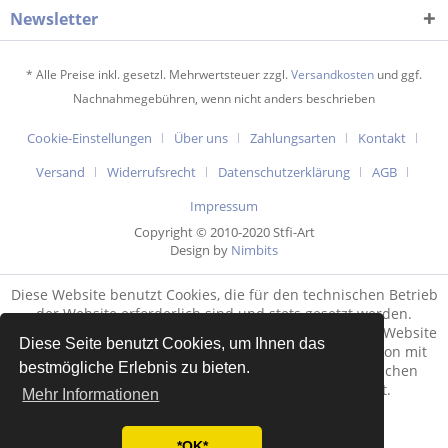
Newsletter
* Alle Preise inkl. gesetzl. Mehrwertsteuer zzgl.
Versandkosten
und ggf.
Nachnahmegebühren, wenn nicht anders beschrieben
Cookie-Einstellungen
Über uns
Zahlungsarten
Kontakt
Versand
Widerrufsrecht
Datenschutzerklärung
AGB
Impressum
Copyright © 2010-2020 Stfi-Art
Design by
Nimbits
Diese Website benutzt Cookies, die für den technischen Betrieb
der Website erforderlich sind und stets gesetzt werden.
Andere Cookies, die den Komfort bei Benutzung dieser Website
Diese Seite benutzt Cookies, um Ihnen das
erhöhen, der Direktwerbung dienen oder die Interaktion mit
bestmögliche Erlebnis zu bieten.
anderen Websites und sozialen Netzwerken vereinfachen
sollen, werden nur mit Ihrer Zustimmung gesetzt.
Mehr Informationen
Mehr Informationen
*OK*