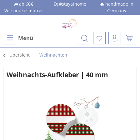
ab 60€
#stayathome
handmade in
Versandkostenfrei
Germany
Menü
Übersicht
Weihnachten
Weihnachts-Aufkleber | 40 mm