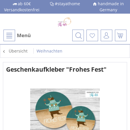
ab 60€
#stayathome
handmade in
Versandkostenfrei
Germany
Menü
Übersicht
Weihnachten
Geschenkaufkleber "Frohes Fest"