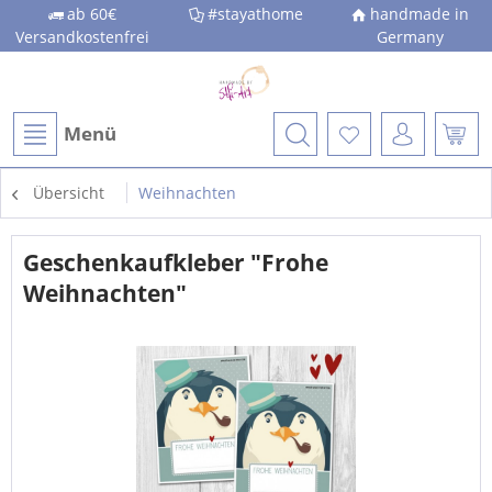
ab 60€
#stayathome
handmade in
Versandkostenfrei
Germany
Menü
Übersicht
Weihnachten
Geschenkaufkleber "Frohe
Weihnachten"