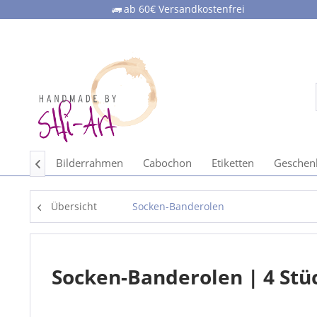
ab 60€ Versandkostenfrei
 Sticker
Bilderrahmen
Cabochon
Etiketten
Geschen

Übersicht
Socken-Banderolen
Socken-Banderolen | 4 Stü