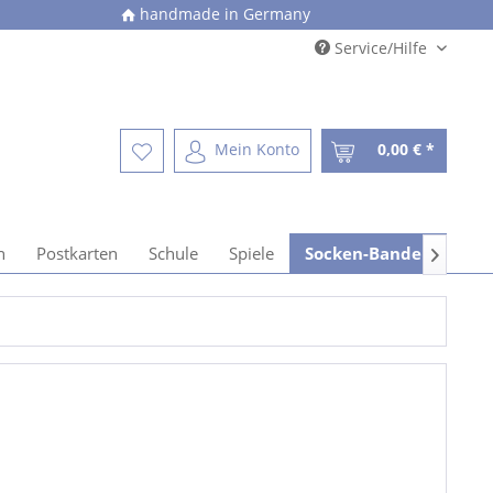
handmade in Germany
Service/Hilfe
Mein Konto
0,00 € *
n
Postkarten
Schule
Spiele
Socken-Banderolen
