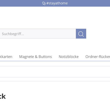
#stayathome
kkarten
Magnete & Buttons
Notizblöcke
Ordner-Rücke
ck