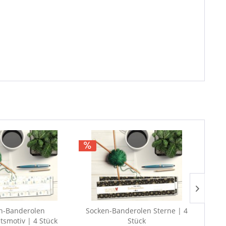
n-Banderolen
Socken-Banderolen Sterne | 4
Soc
smotiv | 4 Stück
Stück