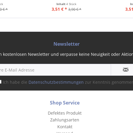
ück
Inhalt
4 Stück
I
3,51 € *
3,51
0 € *
3,90 € *
Newsletter
 kostenlosen Newsletter und verpasse keine Neuigkeit oder Aktion 
Ich habe die
Datenschutzbestimmungen
zur Kenntnis genomme
Shop Service
Defektes Produkt
Zahlungsarten
Kontakt