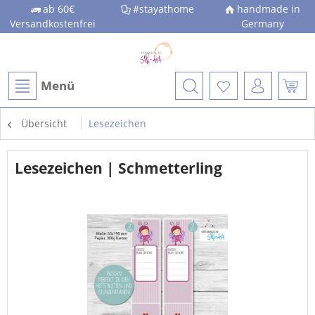
ab 60€
#stayathome
handmade in
Versandkostenfrei
Germany
Menü
Übersicht
Lesezeichen
Lesezeichen | Schmetterling