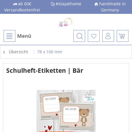
ab 60€
#stayathome
handmade in
Versandkostenfrei
Germany
Menü
Übersicht
78 x 100 mm
Schulheft-Etiketten | Bär