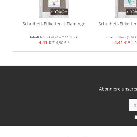
Schulheft-Etiketten | Flamingo
Schulheft-Etikette
Inhalt
6 Stück
(0,74 € * / 1 Stück)
Inhalt
6 Stück
(0,74 €
4,41 € *
4,41 € *
4,90 € *
4,9
Abonniere unseren