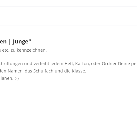
en | Junge"
e etc. zu kennzeichnen.
schriftungen und verleiht jedem Heft, Karton, oder Ordner Deine p
r den Namen, das Schulfach und die Klasse.
änen. :-)