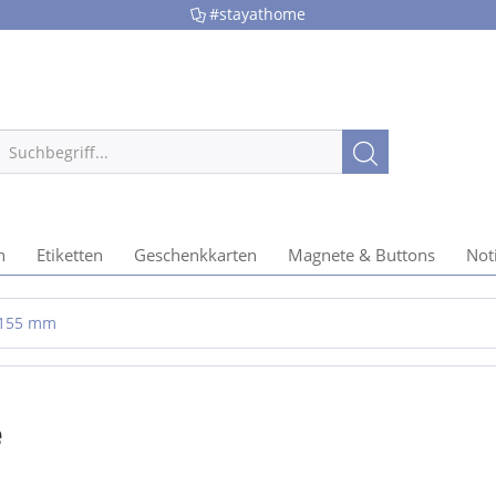
#stayathome
n
Etiketten
Geschenkkarten
Magnete & Buttons
Not
 155 mm
e