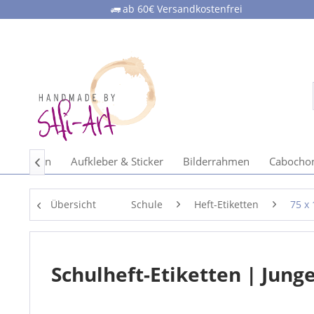
ab 60€ Versandkostenfrei
ihnachten
Aufkleber & Sticker
Bilderrahmen
Cabocho

Übersicht
Schule
Heft-Etiketten
75 x
Schulheft-Etiketten | Jung