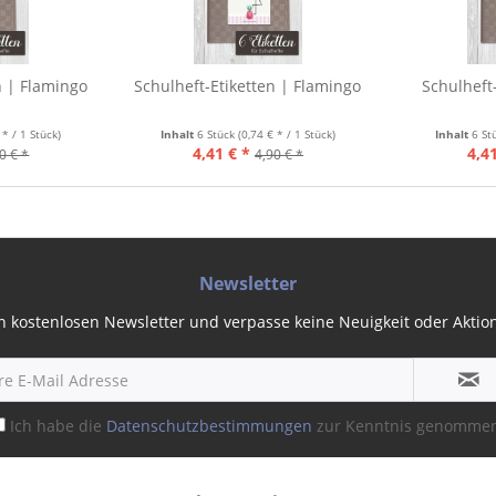
n | Flamingo
Schulheft-Etiketten | Flamingo
Schulheft
 * / 1 Stück)
Inhalt
6 Stück
(0,74 € * / 1 Stück)
Inhalt
6 St
4,41 € *
4,41
0 € *
4,90 € *
Newsletter
 kostenlosen Newsletter und verpasse keine Neuigkeit oder Aktion 
Ich habe die
Datenschutzbestimmungen
zur Kenntnis genomme