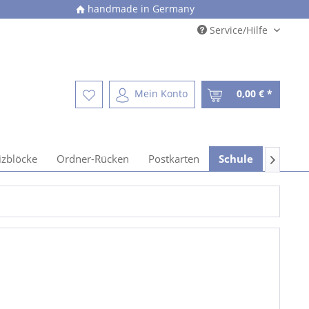
handmade in Germany
Service/Hilfe
Mein Konto
0,00 € *
izblöcke
Ordner-Rücken
Postkarten
Schule
Spiele
