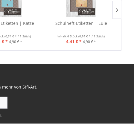
-Etiketten | Katze
Schulheft-Etiketten | Eule
Schu
ück
(0,74 € * / 1 Stück)
Inhalt
6 Stück
(0,74 € * / 1 Stück)
I
 € *
4,41 € *
4,90 € *
4,90 € *
mehr von Stfi-Art.
n.