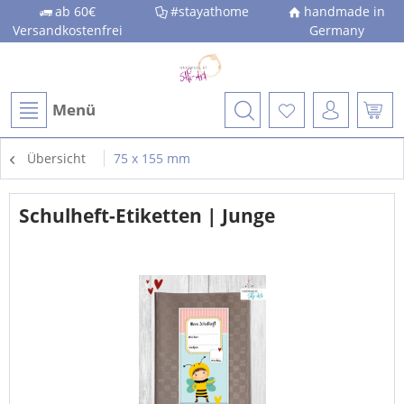
ab 60€
#stayathome
handmade in
Versandkostenfrei
Germany
Menü
Übersicht
75 x 155 mm
Schulheft-Etiketten | Junge