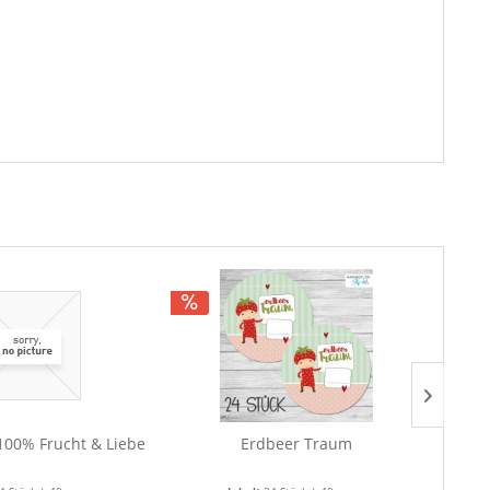
00% Frucht & Liebe
Erdbeer Traum
Gu