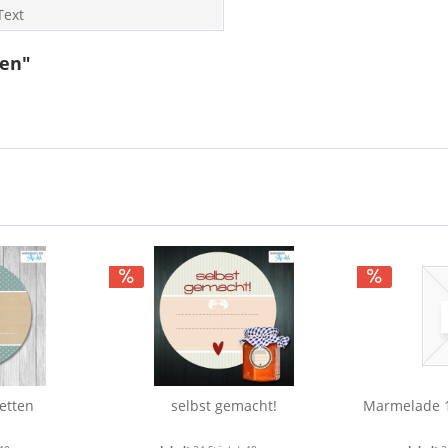
Text
ten"
etten
selbst gemacht!
Marmelade 1