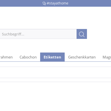
#stayathome
rrahmen
Cabochon
Etiketten
Geschenkkarten
Magn