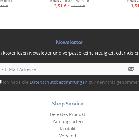
 40 mm ø
Inhalt
24 Stück | 40 mm ø
Inhalt
2
3,51 € *
3,51
0 € *
3,90 € *
Newsletter
 kostenlosen Newsletter und verpasse keine Neuigkeit oder Aktion 
Ich habe die
Datenschutzbestimmungen
zur Kenntnis genomme
Shop Service
Defektes Produkt
Zahlungsarten
Kontakt
Versand