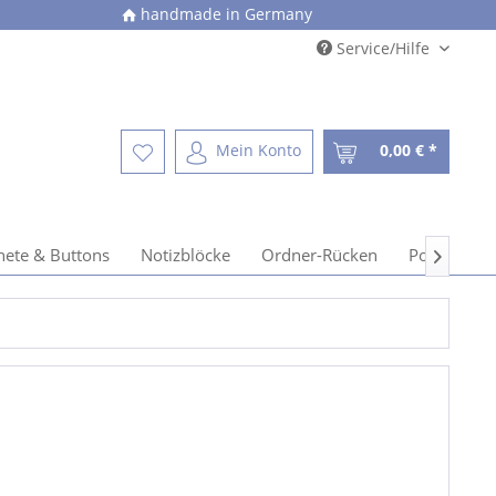
handmade in Germany
Service/Hilfe
Mein Konto
0,00 € *
ete & Buttons
Notizblöcke
Ordner-Rücken
Postkarten
