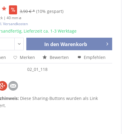
 *
3,90 € *
(10% gespart)
ck | 40 mm ø
l. Versandkosten
sandfertig, Lieferzeit ca. 1-3 Werktage
In den
Warenkorb
hen
Merken
Bewerten
Empfehlen
02_01_118
zhinweis:
Diese Sharing-Buttons wurden als Link
rt.