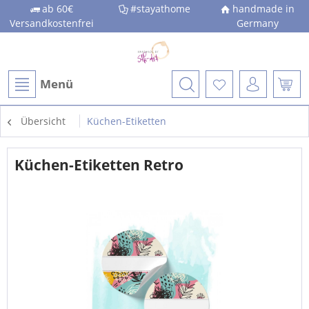
ab 60€
#stayathome
handmade in
Versandkostenfrei
Germany
Menü
Übersicht
Küchen-Etiketten
Küchen-Etiketten Retro