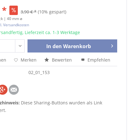
 *
3,90 € *
(10% gespart)
ck | 40 mm ø
l. Versandkosten
sandfertig, Lieferzeit ca. 1-3 Werktage
In den
Warenkorb
hen
Merken
Bewerten
Empfehlen
02_01_153
zhinweis:
Diese Sharing-Buttons wurden als Link
rt.