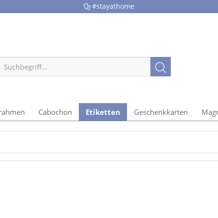
#stayathome
rrahmen
Cabochon
Etiketten
Geschenkkarten
Magn