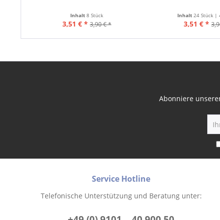
Inhalt
8 Stück
Inhalt
24 Stück |
3,51 € *
3,51 € *
3,90 € *
3,9
Abonniere unseren
Service Hotline
Telefonische Unterstützung und Beratung unter:
+49 (0) 9101 – 40 900 50