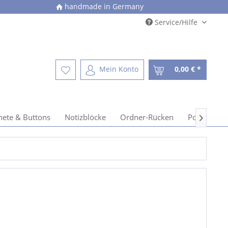
handmade in Germany
Service/Hilfe
Mein Konto
0,00 € *
ete & Buttons
Notizblöcke
Ordner-Rücken
Postkarten
