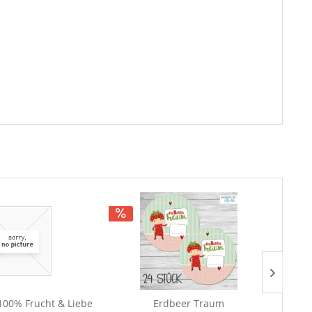
00% Frucht & Liebe
Erdbeer Traum
Gu