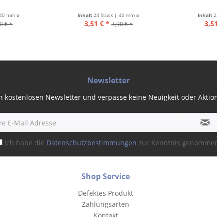
 40 mm ø
Inhalt
24 Stück | 40 mm ø
Inhalt
2
3,51 € *
3,51
0 € *
3,90 € *
Newsletter
 kostenlosen Newsletter und verpasse keine Neuigkeit oder Aktion 
Ich habe die
Datenschutzbestimmungen
zur Kenntnis genomme
Shop Service
Defektes Produkt
Zahlungsarten
Kontakt