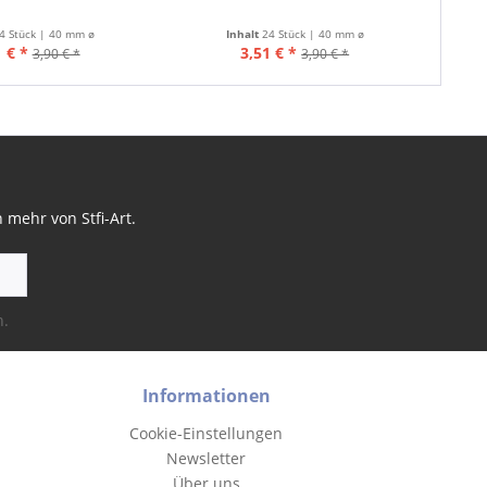
4 Stück | 40 mm ø
Inhalt
24 Stück | 40 mm ø
 € *
3,51 € *
3,90 € *
3,90 € *
mehr von Stfi-Art.
n.
Informationen
Cookie-Einstellungen
Newsletter
Über uns