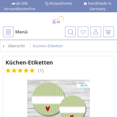
ab 60€
#stayathome
handmade in
Versandkostenfrei
Germany
Menü
Übersicht
Küchen-Etiketten
Küchen-Etiketten
(
1
)