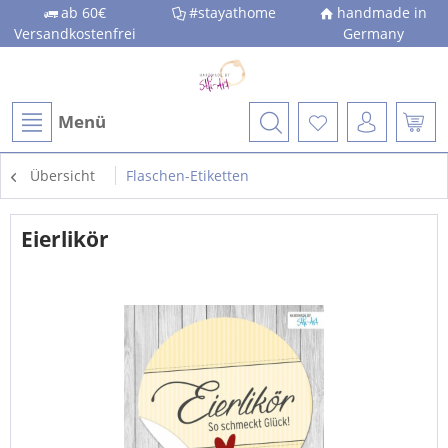
ab 60€
#stayathome
handmade in
Versandkostenfrei
Germany
Menü
Übersicht
Flaschen-Etiketten
Eierlikör