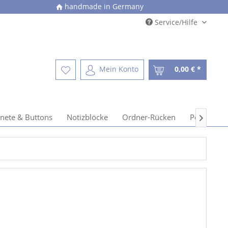
handmade in Germany
Service/Hilfe
Mein Konto
0,00 € *
nete & Buttons
Notizblöcke
Ordner-Rücken
Postkarten
