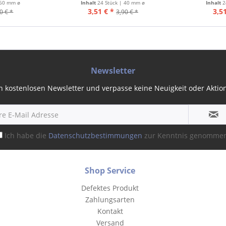
 60 mm ø
Inhalt
24 Stück | 40 mm ø
Inhalt
2
3,51 € *
3,51
0 € *
3,90 € *
Newsletter
 kostenlosen Newsletter und verpasse keine Neuigkeit oder Aktion 
Ich habe die
Datenschutzbestimmungen
zur Kenntnis genomme
Shop Service
Defektes Produkt
Zahlungsarten
Kontakt
Versand