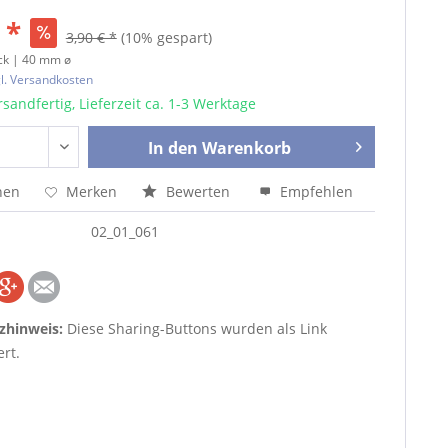
 *
3,90 € *
(10% gespart)
ck | 40 mm ø
l. Versandkosten
sandfertig, Lieferzeit ca. 1-3 Werktage
In den
Warenkorb
hen
Merken
Bewerten
Empfehlen
02_01_061
zhinweis:
Diese Sharing-Buttons wurden als Link
rt.