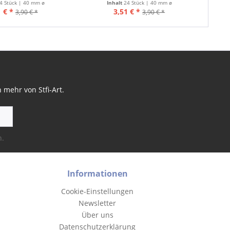
4 Stück | 40 mm ø
Inhalt
24 Stück | 40 mm ø
 € *
3,51 € *
3,90 € *
3,90 € *
mehr von Stfi-Art.
n.
Informationen
Cookie-Einstellungen
Newsletter
Über uns
Datenschutzerklärung