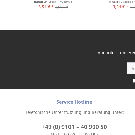
Inhalt
24 Stück | 40 mm ø
Inhalt
12 Stück |
3,51 € *
3,51 € *
3,90 € *
3,9
Abonniere unseren
Service Hotline
Telefonische Unterstützung und Beratung unter:
+49 (0) 9101 – 40 900 50
Mo-Fr, 09:00 - 17:00 Uhr