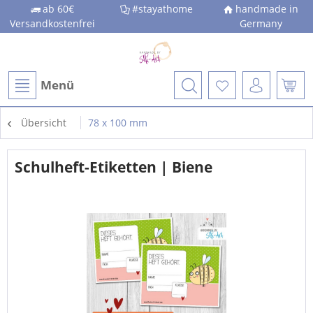
ab 60€
#stayathome
handmade in
Versandkostenfrei
Germany
Menü
Übersicht
78 x 100 mm
Schulheft-Etiketten | Biene