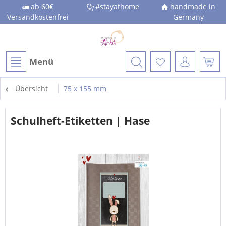
ab 60€
#stayathome
handmade in
Versandkostenfrei
Germany
Menü
Übersicht
75 x 155 mm
Schulheft-Etiketten | Hase