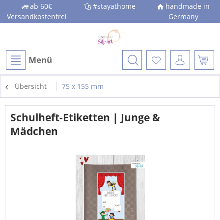
ab 60€
#stayathome
handmade in
Versandkostenfrei
Germany
Menü
Übersicht
75 x 155 mm
Schulheft-Etiketten | Junge &
Mädchen