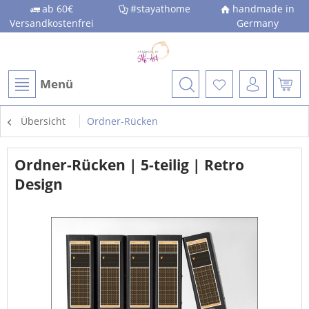
ab 60€
#stayathome
handmade in
Versandkostenfrei
Germany
Menü
Übersicht
Ordner-Rücken
Ordner-Rücken | 5-teilig | Retro
Design