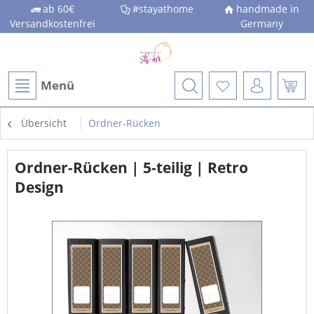
ab 60€
#stayathome
handmade in
Versandkostenfrei
Germany
Menü
Übersicht
Ordner-Rücken
Ordner-Rücken | 5-teilig | Retro
Design