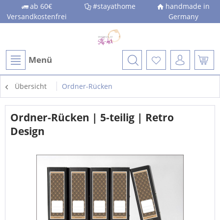
ab 60€
#stayathome
handmade in
Versandkostenfrei
Germany
Menü
Übersicht
Ordner-Rücken
Ordner-Rücken | 5-teilig | Retro
Design