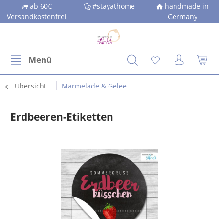
ab 60€
#stayathome
handmade in
Versandkostenfrei
Germany
Menü
Übersicht
Marmelade & Gelee
Erdbeeren-Etiketten