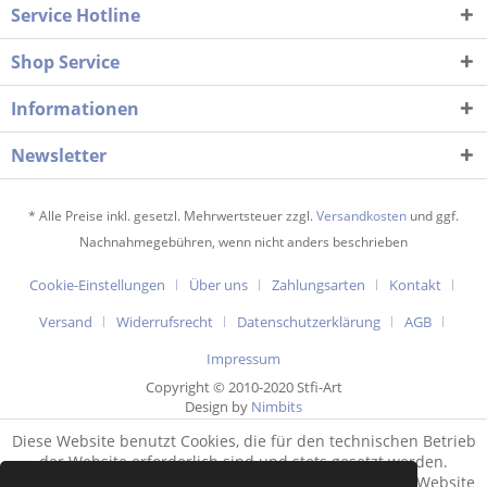
Service Hotline
Shop Service
Informationen
Newsletter
* Alle Preise inkl. gesetzl. Mehrwertsteuer zzgl.
Versandkosten
und ggf.
Nachnahmegebühren, wenn nicht anders beschrieben
Cookie-Einstellungen
Über uns
Zahlungsarten
Kontakt
Versand
Widerrufsrecht
Datenschutzerklärung
AGB
Impressum
Copyright © 2010-2020 Stfi-Art
Design by
Nimbits
Diese Website benutzt Cookies, die für den technischen Betrieb
der Website erforderlich sind und stets gesetzt werden.
Andere Cookies, die den Komfort bei Benutzung dieser Website