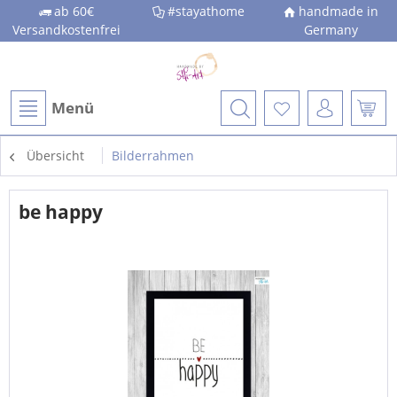
ab 60€
#stayathome
handmade in
Versandkostenfrei
Germany
Menü
Übersicht
Bilderrahmen
be happy