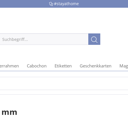
#stayathome
derrahmen
Cabochon
Etiketten
Geschenkkarten
Mag
n
0 mm