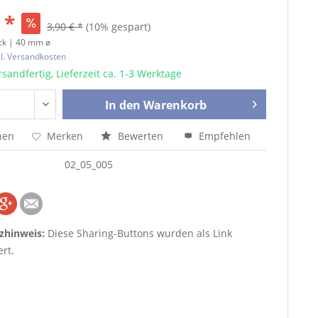
 *
3,90 € *
(10% gespart)
ck | 40 mm ø
l. Versandkosten
sandfertig, Lieferzeit ca. 1-3 Werktage
In den
Warenkorb
hen
Merken
Bewerten
Empfehlen
02_05_005
zhinweis:
Diese Sharing-Buttons wurden als Link
rt.