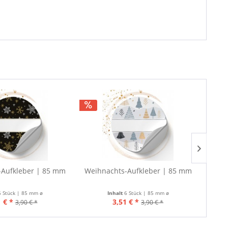
-Aufkleber | 85 mm
Weihnachts-Aufkleber | 85 mm
Weih
6 Stück | 85 mm ø
Inhalt
6 Stück | 85 mm ø
 € *
3,51 € *
3,90 € *
3,90 € *