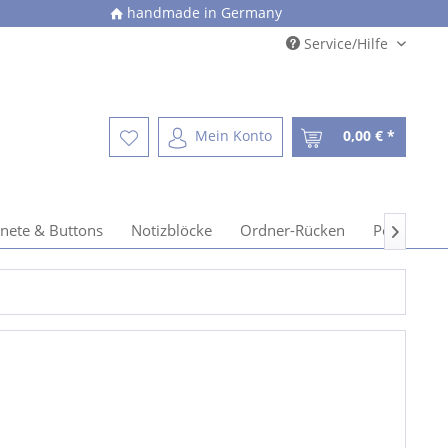
handmade in Germany
Service/Hilfe
Mein Konto
0,00 € *
nete & Buttons
Notizblöcke
Ordner-Rücken
Postkarten
