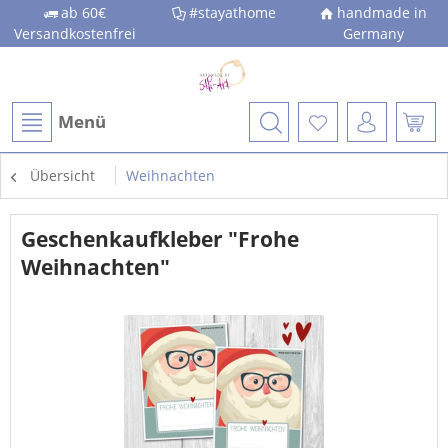
ab 60€
#stayathome
handmade in
Versandkostenfrei
Germany
Menü
Übersicht
Weihnachten
Geschenkaufkleber "Frohe
Weihnachten"