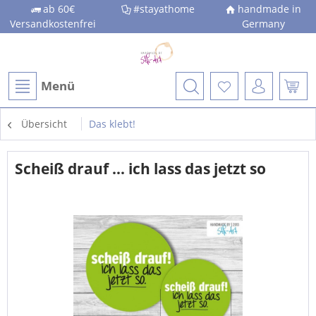
ab 60€
#stayathome
handmade in
Versandkostenfrei
Germany
Menü
Übersicht
Das klebt!
Scheiß drauf ... ich lass das jetzt so